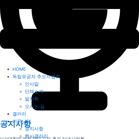
HOME
독립유공자 추모사업회
인사말
단체소개
발자취
오시는 길
갤러리
커뮤니티
공지사항
공지사항
행사갤러리