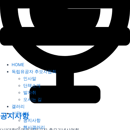
HOME
독립유공자 추모사업회
인사말
단체소개
발자취
오시는 길
갤러리
커뮤니티
공지사항
공지사항
행사갤러리