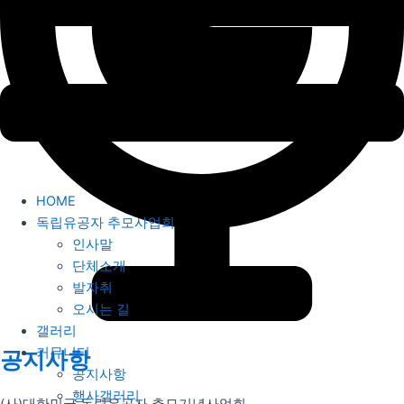
HOME
독립유공자 추모사업회
인사말
단체소개
발자취
오시는 길
갤러리
커뮤니티
공지사항
공지사항
행사갤러리