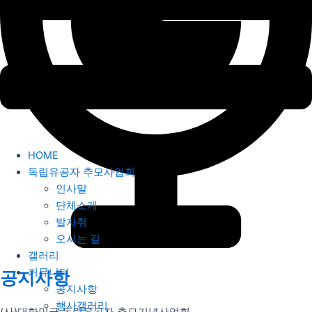
HOME
독립유공자 추모사업회
인사말
단체소개
발자취
오시는 길
갤러리
커뮤니티
공지사항
공지사항
행사갤러리