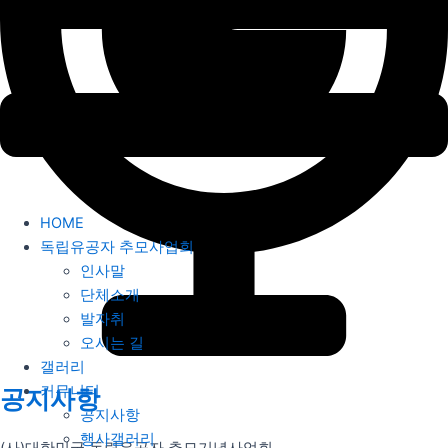
HOME
독립유공자 추모사업회
인사말
단체소개
발자취
오시는 길
갤러리
커뮤니티
공지사항
공지사항
행사갤러리