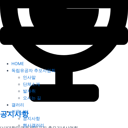
HOME
독립유공자 추모사업회
인사말
단체소개
발자취
오시는 길
갤러리
커뮤니티
공지사항
공지사항
행사갤러리