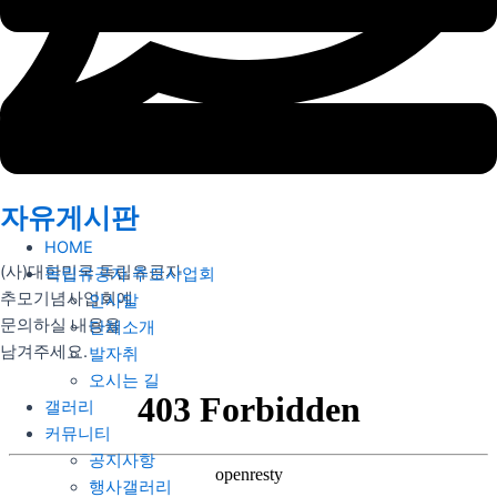
자유게시판
HOME
(사)대한민국 독립유공자
독립유공자 추모사업회
추모기념사업회에
인사말
문의하실 내용을
단체소개
남겨주세요.
발자취
오시는 길
갤러리
커뮤니티
공지사항
행사갤러리