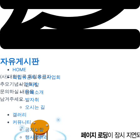
자유게시판
HOME
(사)대한민국 독립유공자
독립유공자 추모사업회
추모기념사업회에
인사말
문의하실 내용을
단체소개
남겨주세요.
발자취
오시는 길
갤러리
커뮤니티
공지사항
행사갤러리